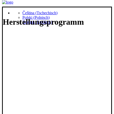
Čeština
(
Tschechisch
)
Polski
(
Polnisch
)
Herstellungsprogramm
English
(
Englisch
)